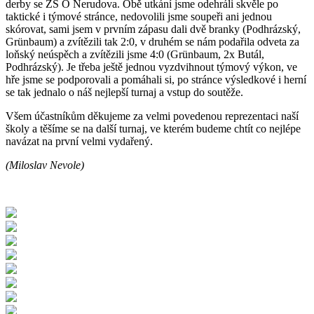
derby se ZŠ O Nerudova. Obě utkání jsme odehráli skvěle po
taktické i týmové stránce, nedovolili jsme soupeři ani jednou
skórovat, sami jsem v prvním zápasu dali dvě branky (Podhrázský,
Grünbaum) a zvítězili tak 2:0, v druhém se nám podařila odveta za
loňský neúspěch a zvítězili jsme 4:0 (Grünbaum, 2x Butál,
Podhrázský). Je třeba ještě jednou vyzdvihnout týmový výkon, ve
hře jsme se podporovali a pomáhali si, po stránce výsledkové i herní
se tak jednalo o náš nejlepší turnaj a vstup do soutěže.
Všem účastníkům děkujeme za velmi povedenou reprezentaci naší
školy a těšíme se na další turnaj, ve kterém budeme chtít co nejlépe
navázat na první velmi vydařený.
(Miloslav Nevole)