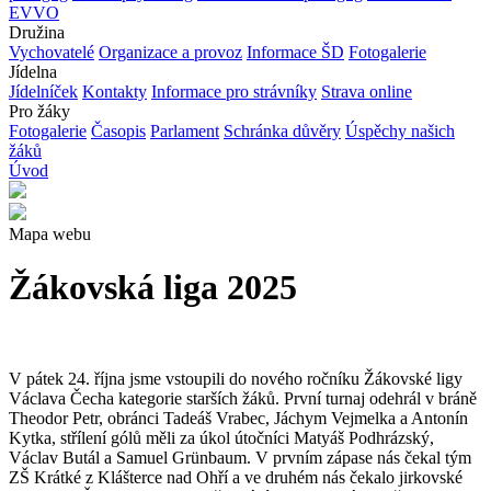
EVVO
Družina
Vychovatelé
Organizace a provoz
Informace ŠD
Fotogalerie
Jídelna
Jídelníček
Kontakty
Informace pro strávníky
Strava online
Pro žáky
Fotogalerie
Časopis
Parlament
Schránka důvěry
Úspěchy našich
žáků
Úvod
Mapa webu
Žákovská liga 2025
V pátek 24. října jsme vstoupili do nového ročníku Žákovské ligy
Václava Čecha kategorie starších žáků. První turnaj odehrál v bráně
Theodor Petr, obránci Tadeáš Vrabec, Jáchym Vejmelka a Antonín
Kytka, střílení gólů měli za úkol útočníci Matyáš Podhrázský,
Václav Butál a Samuel Grünbaum. V prvním zápase nás čekal tým
ZŠ Krátké z Klášterce nad Ohří a ve druhém nás čekalo jirkovské