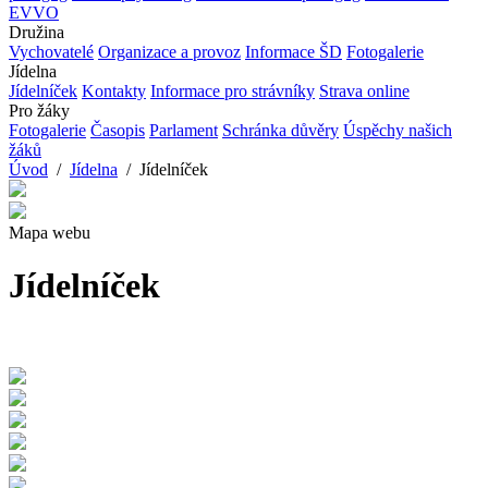
EVVO
Družina
Vychovatelé
Organizace a provoz
Informace ŠD
Fotogalerie
Jídelna
Jídelníček
Kontakty
Informace pro strávníky
Strava online
Pro žáky
Fotogalerie
Časopis
Parlament
Schránka důvěry
Úspěchy našich
žáků
Úvod
/
Jídelna
/ Jídelníček
Mapa webu
Jídelníček