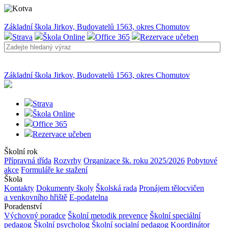
Základní škola Jirkov, Budovatelů 1563, okres Chomutov
Strava
Škola Online
Office 365
Rezervace učeben
Základní škola Jirkov, Budovatelů 1563, okres Chomutov
Strava
Škola Online
Office 365
Rezervace učeben
Školní rok
Přípravná třída
Rozvrhy
Organizace šk. roku 2025/2026
Pobytové
akce
Formuláře ke stažení
Škola
Kontakty
Dokumenty školy
Školská rada
Pronájem tělocvičen
a venkovního hřiště
E-podatelna
Poradenství
Výchovný poradce
Školní metodik prevence
Školní speciální
pedagog
Školní psycholog
Školní socialní pedagog
Koordinátor